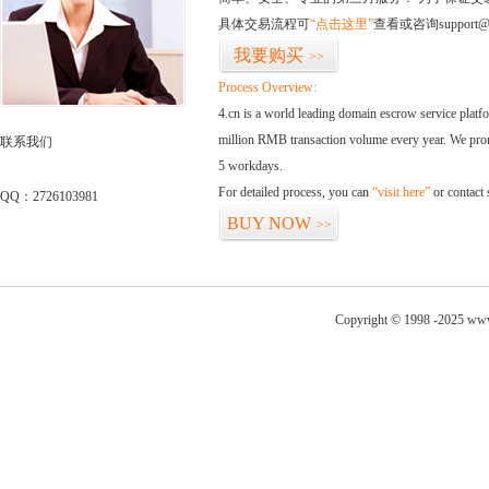
具体交易流程可
“点击这里”
查看或咨询support@
我要购买
>>
Process Overview:
4.cn is a world leading domain escrow service plat
million RMB transaction volume every year. We promi
联系我们
5 workdays.
For detailed process, you can
“visit here”
or contact
QQ：2726103981
BUY NOW
>>
Copyright © 1998 -2025 www.