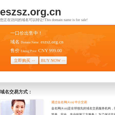
eszsz.org.cn
您正在访问的域名可以转让!This domain name is for sale!
一口价出售中！
域名
eszsz.org.cn
Domain Name:
售价
CNY 999.00
Listing Price:
立即购买
BUY NOW
>>
>>
域名交易方式：
通过金名网(4.cn) 中介交易
金名网(4.cn)是全球领先的域名交易服务机
简单、安全、专业的第三方服务！ 为了保证交